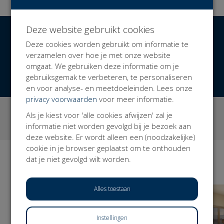
generaties van zeilers en hun supporters nog beter
ontvangen.
Jouw bijdrage is een bijzondere steun aan betere,
Deze website gebruikt cookies
€ 17.948
Opgehaald
uitnodigendere en gastvrijere watersport, waarvoor
Deze cookies worden gebruikt om informatie te
van totaal € 27.000 (66%)
dank!
verzamelen over hoe je met onze website
Alle verstrekte informatie is louter informatief en niet
omgaat. We gebruiken deze informatie om je
DONEER NU
bindend, wijzigingen of zetfouten voorbehouden
gebruiksgemak te verbeteren, te personaliseren
(K55tris/99).
en voor analyse- en meetdoeleinden. Lees onze
privacy voorwaarden
voor meer informatie.
3
53
Als je kiest voor 'alle cookies afwijzen' zal je
campagnes
donaties
informatie niet worden gevolgd bij je bezoek aan
deze website. Er wordt alleen een (noodzakelijke)
cookie in je browser geplaatst om te onthouden
dat je niet gevolgd wilt worden.
Campagnes
BEKIJK ALLE
Alles toestaan
Instellingen