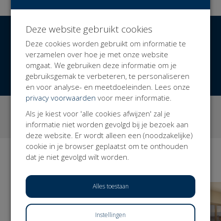
generaties van zeilers en hun supporters nog beter
ontvangen.
Jouw bijdrage is een bijzondere steun aan betere,
Deze website gebruikt cookies
€ 17.948
Opgehaald
uitnodigendere en gastvrijere watersport, waarvoor
Deze cookies worden gebruikt om informatie te
van totaal € 27.000 (66%)
dank!
verzamelen over hoe je met onze website
Alle verstrekte informatie is louter informatief en niet
omgaat. We gebruiken deze informatie om je
DONEER NU
bindend, wijzigingen of zetfouten voorbehouden
gebruiksgemak te verbeteren, te personaliseren
(K55tris/99).
en voor analyse- en meetdoeleinden. Lees onze
privacy voorwaarden
voor meer informatie.
3
53
Als je kiest voor 'alle cookies afwijzen' zal je
campagnes
donaties
informatie niet worden gevolgd bij je bezoek aan
deze website. Er wordt alleen een (noodzakelijke)
cookie in je browser geplaatst om te onthouden
dat je niet gevolgd wilt worden.
Campagnes
BEKIJK ALLE
Alles toestaan
Instellingen