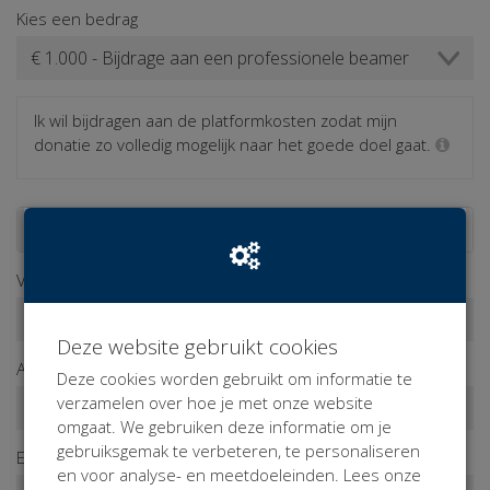
Kies een bedrag
Ik wil bijdragen aan de platformkosten zodat mijn
donatie zo volledig mogelijk naar het goede doel gaat.
Doneren als persoon
Doneren als bedrijf
Voornaam*
Deze website gebruikt cookies
Achternaam*
Deze cookies worden gebruikt om informatie te
verzamelen over hoe je met onze website
omgaat. We gebruiken deze informatie om je
gebruiksgemak te verbeteren, te personaliseren
E-mailadres*
en voor analyse- en meetdoeleinden. Lees onze