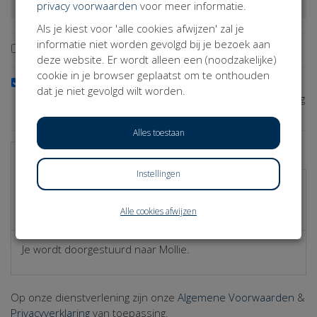
privacy voorwaarden
voor meer informatie.
Als je kiest voor 'alle cookies afwijzen' zal je
informatie niet worden gevolgd bij je bezoek aan
Mijn naam afschermen op de website.
deze website. Er wordt alleen een (noodzakelijke)
cookie in je browser geplaatst om te onthouden
Mijn contactgegevens delen met de initiatiefnemer van
dat je niet gevolgd wilt worden.
deze actie, zodat deze mij bijvoorbeeld een bedankje mag
sturen.
Alles toestaan
Betaal direct
Betaal later
Instellingen
Kies een betaalmethode
Bancontact
Alle cookies afwijzen
Je wordt doorgestuurd naar Mollie.
Op onze dienstverlening zijn onze
Algemene Voorwaarden
&
Privacyverklaring
van toepassing.