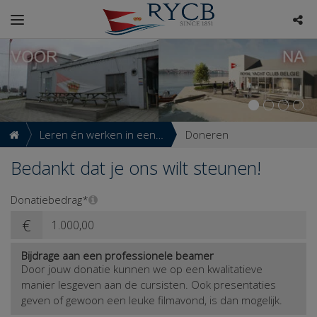
Leren én werken in een
Doneren
inspirerende omgeving
Bedankt dat je ons wilt steunen!
If
Donatiebedrag*
you
€
are
a
Bijdrage aan een professionele beamer
human,
Door jouw donatie kunnen we op een kwalitatieve
ignore
manier lesgeven aan de cursisten. Ook presentaties
this
geven of gewoon een leuke filmavond, is dan mogelijk.
field