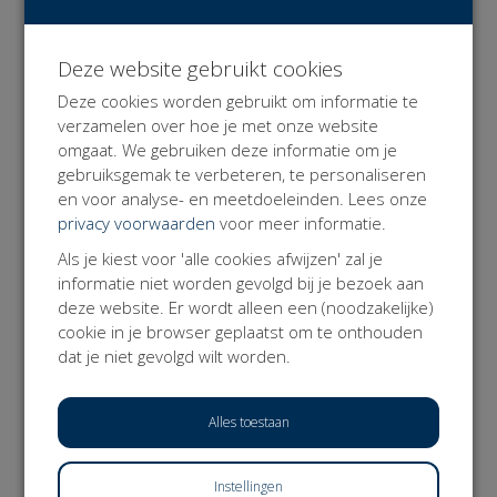
Je kan hier een keuze maken uit vaste bedragen óf je kan
een vrij bedrag doneren.
Deze website gebruikt cookies
Liever een sponsoring via je bedrijf of gewoon een
donatie rechtstreeks? Neem contact op met
Deze cookies worden gebruikt om informatie te
galgenweel@rycb.be of 0475 84 80 77. Graag bespreken
verzamelen over hoe je met onze website
we met jou de mogelijkheden.
omgaat. We gebruiken deze informatie om je
gebruiksgemak te verbeteren, te personaliseren
Dankjewel!
en voor analyse- en meetdoeleinden. Lees onze
Alle verstrekte informatie is louter informatief en niet
privacy voorwaarden
voor meer informatie.
bindend, wijzigingen of zetfouten voorbehouden
Als je kiest voor 'alle cookies afwijzen' zal je
(K55tris/99).
informatie niet worden gevolgd bij je bezoek aan
deze website. Er wordt alleen een (noodzakelijke)
DONEER NU
cookie in je browser geplaatst om te onthouden
dat je niet gevolgd wilt worden.
𝕏
Alles toestaan
KIES EEN BEDRAG
Instellingen