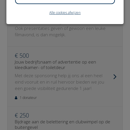
€ 1.000
Bijdrage aan een professionele beamer
Alle cookies afwijzen
Door jouw donatie kunnen we op een
kwalitatieve manier lesgeven aan de cursisten.
Ook presentaties geven of gewoon een leuke
filmavond, is dan mogelijk.
€ 500
Jouw bedrijfsnaam of advertentie op een
kleedkamer- of toiletdeur
Met deze sponsoring help jij ons al een heel
eind vooruit en in ruil hiervoor bieden we jou
een goede visibiliteit gedurende 1 jaar!
1 donateur
€ 250
Bijdrage aan de belettering en clubwimpel op de
buitengevel