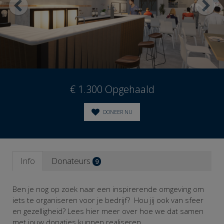
€ 1.300
Opgehaald
DONEER NU
Info
Donateurs
9
Ben je nog op zoek naar een inspirerende omgeving om
iets te organiseren voor je bedrijf? Hou jij ook van sfeer
en gezelligheid? Lees hier meer over hoe we dat samen
met jouw donaties kunnen realiseren.