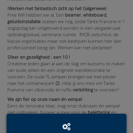
I
Werken met fantastisch zicht op het Galgenweel
Free Wifi hebben we al. Een
beamer
,
whiteboard
,
geluidsinstallatie
zoeken we nog, zodat Tante Francine in 1
oogopslag kan omgetoverd worden in een vergaderzaal,
opleidingslokaal, seminarie ruimte. RYCB-zeilschool, de
klasse-organisaties maar ook bedrijven kunnen hier dan
professioneel bezig zijn. Werken kan niet plezanter!
Sfeer en gezelligheid : een 10 !
Creatieve leden gaan al aan de slag om kussens te maken
van oude zeilen en een originele wanddecoratie te
voorzien. De oude TL-lampen brengen we met plezier
naar het containerpark 😉. Help jij ons mee om Tante
Francine van sfeervolle én toffe
verlichting
te voorzien?
We zijn fier op onze naam én wimpel
Eens de renovatie klaar, mag onze clubnaam én wimpel
niet ontbreken. Doneer jij mee voor de
belettering
en
club wimpel
op de buitengevel?
Hoe doneren?